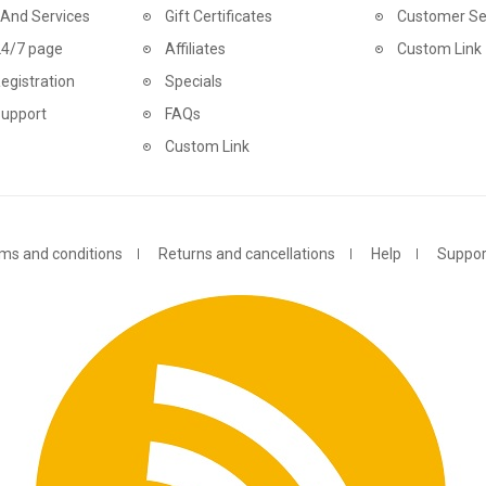
 And Services
Gift Certificates
Customer Se
24/7 page
Affiliates
Custom Link
egistration
Specials
Support
FAQs
Custom Link
ms and conditions
Returns and cancellations
Help
Suppor