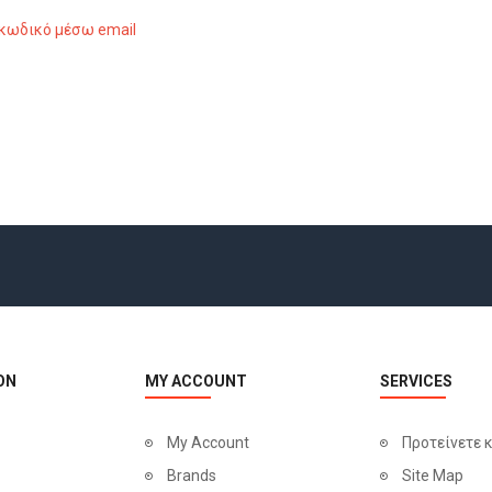
 κωδικό μέσω email
ON
MY ACCOUNT
SERVICES
My Account
Προτείνετε 
Brands
Site Map