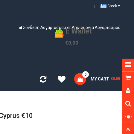
Greek
Σύνδεση Λογαριασμού
or
Δημιουργία Λογαριασμού
E Wallet
€0,00
0
MY CART
€0,00
 Cyprus €10