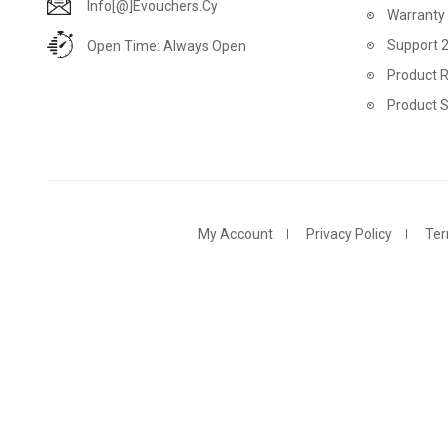
Info[@]evouchers.cy
Warranty
Support 
Open Time: Always Open
Product R
Product 
My Account
Privacy Policy
Ter