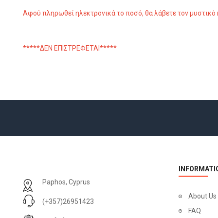
Αφού πληρωθεί ηλεκτρονικά το ποσό, θα λάβετε τον μυστικό
*****ΔΕΝ ΕΠΙΣΤΡΕΦΕΤΑΙ*****
INFORMATI
Paphos, Cyprus
About Us
(+357)26951423
FAQ