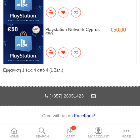
Playstation Network Cyprus
€50,00
€50
Εμφάνιση 1 έως 4 από 4 (1 Σελ.)
(+357) 26951423
Chat with us on
Facebook!
Όροι και προϋποθέσεις
Επιστροφές
0
HOME
SEARCH
CART
MY ACCOUNT
MORE
Privacy policy
Σχετικά με εμάς