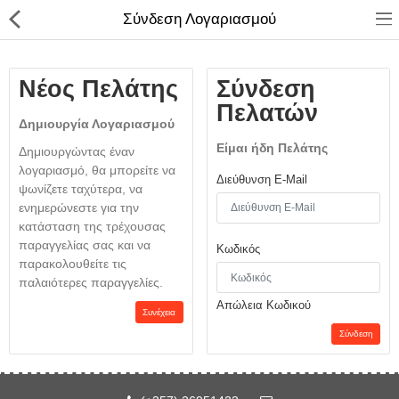
Σύνδεση Λογαριασμού
Νέος Πελάτης
Σύνδεση
Πελατών
Δημιουργία Λογαριασμού
Είμαι ήδη Πελάτης
Δημιουργώντας έναν
λογαριασμό, θα μπορείτε να
Διεύθυνση E-Mail
ψωνίζετε ταχύτερα, να
ενημερώνεστε για την
κατάσταση της τρέχουσας
παραγγελίας σας και να
Κωδικός
παρακολουθείτε τις
Compare
Λίστα Αγαπημένων
παλαιότερες παραγγελίες.
(0)
Απώλεια Κωδικού
Συνέχεια
Currency
Σύνδεση
Languages