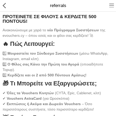
referrals
ΠΡΟΤΕΊΝΕΤΕ ΣΕ ΦΊΛΟΥΣ & ΚΕΡΔΊΣΤΕ 500
ΠΌΝΤΟUS!
Ανακοινώνουμε με χαρά το
νέο Πρόγραμμα Συσστήσεων
της
evouchers.cy – όπου εσείς και οι φίλοι σας κερδίζετε! 🚀
🔥 Πώς Λειτουργεί:
1️⃣
Μοιραστείτε τον Σύνδεσμο Συσστήσεων
(μέσω WhatsApp,
Instagram, email κλπ).
2️⃣
Ο Φίλος σας Κάνει την Πρώτη του Αγορά
(οποιαδήποτε
Topup).
3️⃣
Κερδίζετε και οι 2 από 500 Πόντοus Αμέσως!
Compare
Λίστα Αγαπημένων
🎁 Τι Μπορείτε να Εξαργυρώσετε;
(0)
✔
Όλες τα Vouchers Κινητών
(CYTA, Epic, Cablenet, κλπ)
Currency
✔
Vouchers AstraCard
(για Ωροσκόπια)
Languages
✔
Εκπτώσεις ή Ακόμα και Δωρεάν Vouchers
– Όσο
περισσότερους συστήνετε, τόσο περισσότερο κερδίζετε!