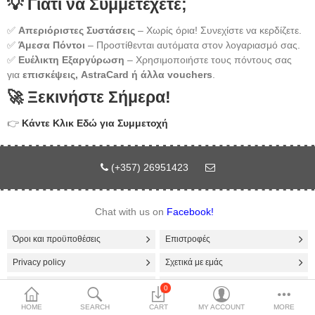
💡 Γιατί να Συμμετέχετε;
✅
Απεριόριστες Συστάσεις
– Χωρίς όρια! Συνεχίστε να κερδίζετε.
✅
Άμεσα Πόντοι
– Προστίθενται αυτόματα στον λογαριασμό σας.
✅
Ευέλικτη Εξαργύρωση
– Χρησιμοποιήστε τους πόντους σας
για
επισκέψεις, AstraCard ή άλλα vouchers
.
🚀 Ξεκινήστε Σήμερα!
👉
Κάντε Κλικ Εδώ για Συμμετοχή
(+357) 26951423
Chat with us on
Facebook!
Όροι και προϋποθέσεις
Επιστροφές
Privacy policy
Σχετικά με εμάς
Viber Channel
Telegram Channel
0
HOME
SEARCH
CART
MY ACCOUNT
MORE