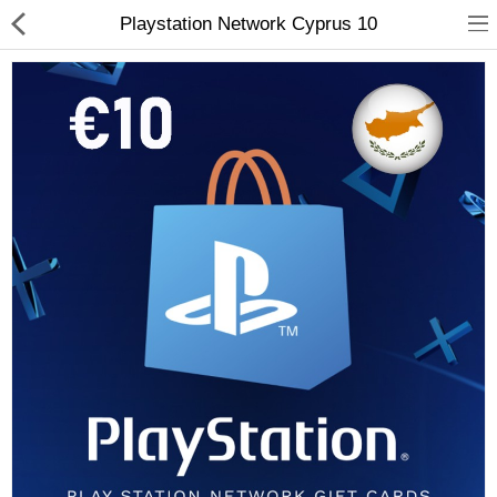
Playstation Network Cyprus 10
Compare
Λίστα Αγαπημένων
(0)
Currency
Languages