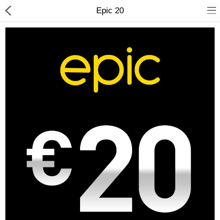
Epic 20
Compare
Λίστα Αγαπημένων
(0)
Currency
Languages