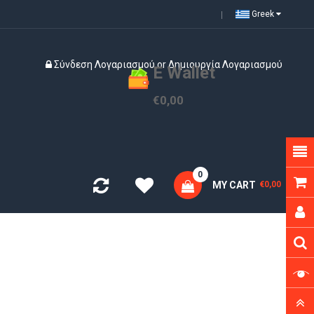
Greek
Σύνδεση Λογαριασμού
or
Δημιουργία Λογαριασμού
E Wallet
€0,00
0
MY CART
€0,00