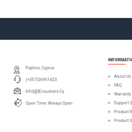
INFORMATI
Paphos, Cyprus
About Us
(+357)26951423
FAQ
Info[@]evouchers.cy
Warranty
Support 
Open Time: Always Open
Product R
Product 