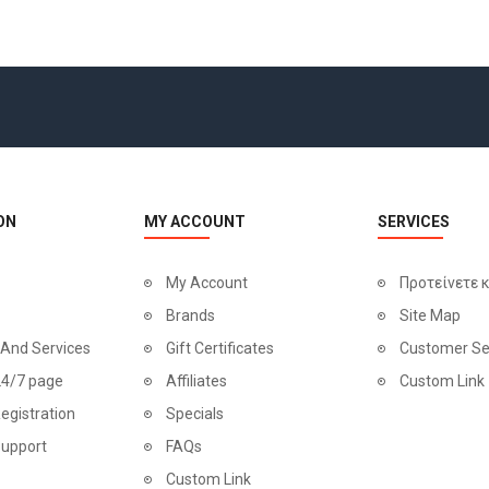
ON
MY ACCOUNT
SERVICES
My Account
Προτείνετε 
Brands
Site Map
 And Services
Gift Certificates
Customer Se
24/7 page
Affiliates
Custom Link
egistration
Specials
Support
FAQs
Custom Link