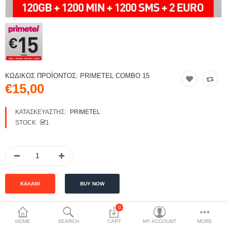
ΚΩΔΙΚΌΣ ΠΡΟΪΌΝΤΟΣ:
PRIMETEL COMBO 15
€15,00
ΚΑΤΑΣΚΕΥΑΣΤΉΣ:
PRIMETEL
STOCK
1
0
HOME
SEARCH
CART
MY ACCOUNT
MORE
ΠΕΡΙΓΡΑΦΉ