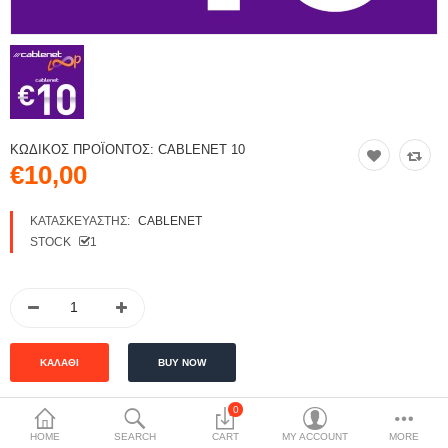
ΚΩΔΙΚΌΣ ΠΡΟΪΌΝΤΟΣ:
CABLENET 10
€10,00
ΚΑΤΑΣΚΕΥΑΣΤΉΣ:
CABLENET
STOCK
1
0
HOME
SEARCH
CART
MY ACCOUNT
MORE
ΠΕΡΙΓΡΑΦΉ