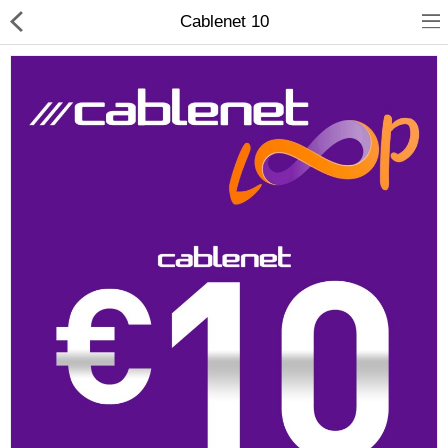
Cablenet 10
Compare
Λίστα Αγαπημένων
(0)
Currency
Languages