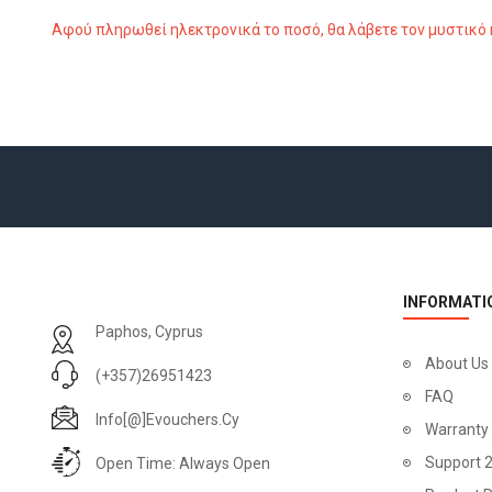
Αφού πληρωθεί ηλεκτρονικά το ποσό, θα λάβετε τον μυστικό
INFORMATI
Paphos, Cyprus
About Us
(+357)26951423
FAQ
Info[@]evouchers.cy
Warranty
Support 
Open Time: Always Open