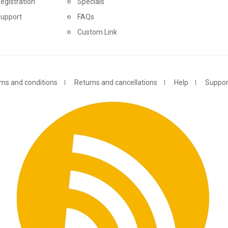
egistration
Specials
Support
FAQs
Custom Link
ms and conditions
Returns and cancellations
Help
Suppor