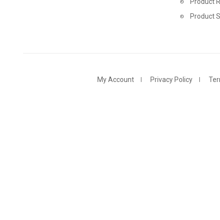
Product R
Product 
My Account
Privacy Policy
Ter