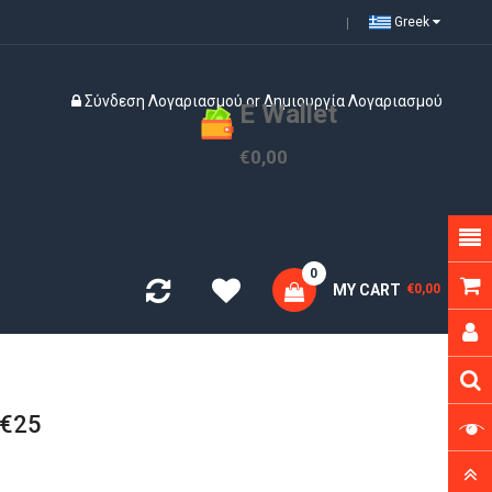
Greek
Σύνδεση Λογαριασμού
or
Δημιουργία Λογαριασμού
E Wallet
€0,00
0
MY CART
€0,00
 €25