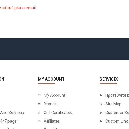
 κωδικό μέσω email
ON
MY ACCOUNT
SERVICES
My Account
Προτείνετε 
Brands
Site Map
 And Services
Gift Certificates
Customer Se
24/7 page
Affiliates
Custom Link