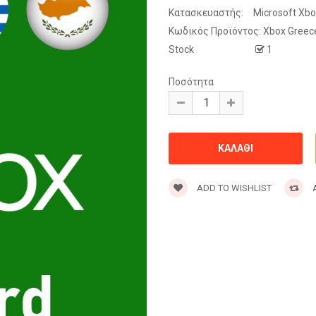
Κατασκευαστής:
Microsoft Xb
Κωδικός Προϊόντος:
Xbox Greec
Stock
1
Ποσότητα
ADD TO WISHLIST
A