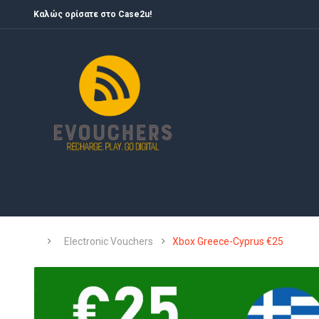
Καλώς ορίσατε στο Case2u!
Electronic Vouchers
Xbox Greece-Cyprus €25