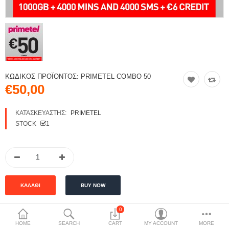
ΚΩΔΙΚΌΣ ΠΡΟΪΌΝΤΟΣ:
PRIMETEL COMBO 50
€50,00
ΚΑΤΑΣΚΕΥΑΣΤΉΣ:
PRIMETEL
STOCK
1
0
HOME
SEARCH
CART
MY ACCOUNT
MORE
ΠΕΡΙΓΡΑΦΉ