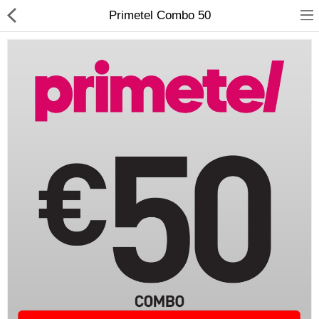
Primetel Combo 50
Compare
Λίστα Αγαπημένων
(0)
Currency
Languages