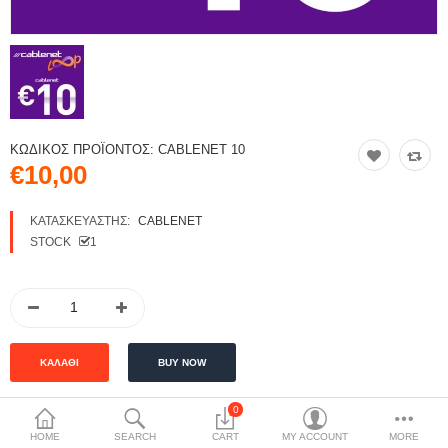
ΚΩΔΙΚΌΣ ΠΡΟΪΌΝΤΟΣ:
CABLENET 10
€10,00
ΚΑΤΑΣΚΕΥΑΣΤΉΣ:
CABLENET
STOCK
1
0
HOME
SEARCH
CART
MY ACCOUNT
MORE
ΠΕΡΙΓΡΑΦΉ