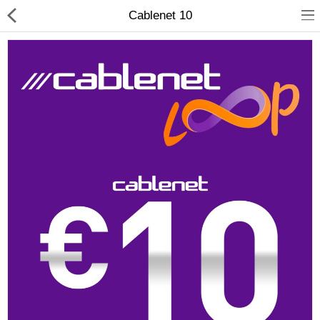
Cablenet 10
Compare
Λίστα Αγαπημένων
(0)
Currency
Languages