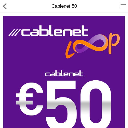
Cablenet 50
Compare
Λίστα Αγαπημένων
(0)
Currency
Languages