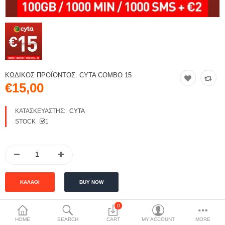
ΚΩΔΙΚΌΣ ΠΡΟΪΌΝΤΟΣ:
CYTA COMBO 15
€15,00
ΚΑΤΑΣΚΕΥΑΣΤΉΣ:
CYTA
STOCK
1
0
HOME
SEARCH
CART
MY ACCOUNT
MORE
ΠΕΡΙΓΡΑΦΉ