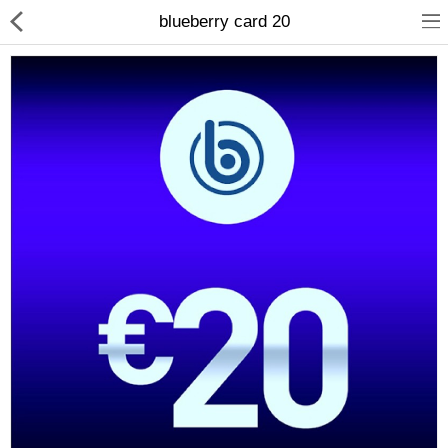
blueberry card 20
Compare
Λίστα Αγαπημένων
(0)
Currency
Languages