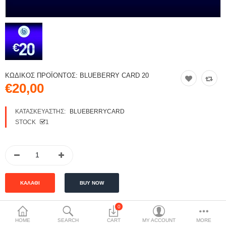
ΚΩΔΙΚΌΣ ΠΡΟΪΌΝΤΟΣ:
BLUEBERRY CARD 20
€20,00
ΚΑΤΑΣΚΕΥΑΣΤΉΣ:
BLUEBERRYCARD
STOCK
1
0
HOME
SEARCH
CART
MY ACCOUNT
MORE
ΠΕΡΙΓΡΑΦΉ