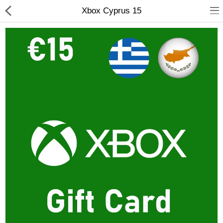
Xbox Cyprus 15
Compare
Λίστα Αγαπημένων
(0)
Currency
Languages