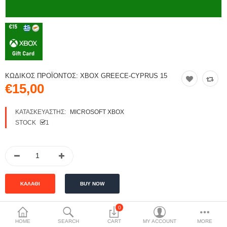
ΚΩΔΙΚΌΣ ΠΡΟΪΌΝΤΟΣ:
XBOX GREECE-CYPRUS 15
€15,00
ΚΑΤΑΣΚΕΥΑΣΤΉΣ:
MICROSOFT XBOX
STOCK
1
0
HOME
SEARCH
CART
MY ACCOUNT
MORE
ΠΕΡΙΓΡΑΦΉ